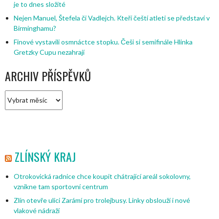
je to dnes složité
Nejen Manuel, Štefela či Vadlejch. Kteří čeští atleti se představí v
Birminghamu?
Finové vystavili osmnáctce stopku. Češi si semifinále Hlinka
Gretzky Cupu nezahrají
ARCHIV PŘÍSPĚVKŮ
Archiv
příspěvků
ZLÍNSKÝ KRAJ
Otrokovická radnice chce koupit chátrající areál sokolovny,
vznikne tam sportovní centrum
Zlín otevře ulici Zarámí pro trolejbusy. Linky obslouží i nové
vlakové nádraží