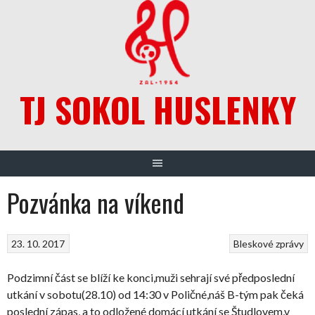
Skip
to
content
TJ SOKOL HUSLENKY
Pozvánka na víkend
23. 10. 2017
Bleskové zprávy
Podzimní část se blíží ke konci,muži sehrají své předposlední
utkání v sobotu(28.10) od 14:30 v Poličné,náš B-tým pak čeká
poslední zápas, a to odložené domácí utkání se Študlovem,v