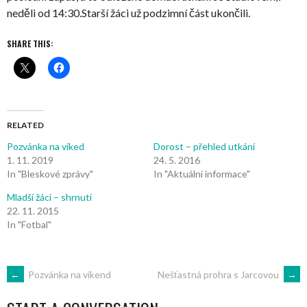
neděli od 14:30.Starší žáci už podzimní část ukončili.
SHARE THIS:
RELATED
Pozvánka na víked
Dorost – přehled utkání
1. 11. 2019
24. 5. 2016
In "Bleskové zprávy"
In "Aktuální informace"
Mladší žáci – shrnutí
22. 11. 2015
In "Fotbal"
POST
←
Pozvánka na víkend
Nešťastná prohra s Jarcovou
→