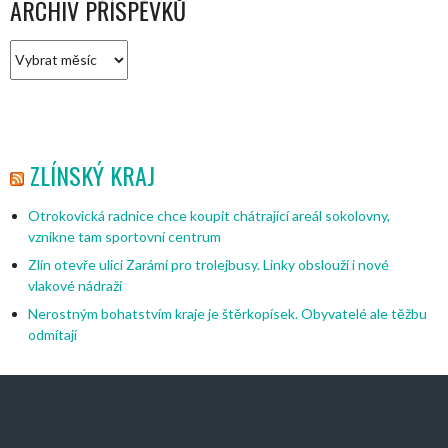
ARCHIV PŘÍSPĚVKŮ
Archiv
příspěvků
ZLÍNSKÝ KRAJ
Otrokovická radnice chce koupit chátrající areál sokolovny,
vznikne tam sportovní centrum
Zlín otevře ulici Zarámí pro trolejbusy. Linky obslouží i nové
vlakové nádraží
Nerostným bohatstvím kraje je štěrkopísek. Obyvatelé ale těžbu
odmítají