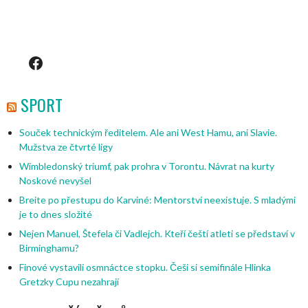
Facebook
SPORT
Souček technickým ředitelem. Ale ani West Hamu, ani Slavie.
Mužstva ze čtvrté ligy
Wimbledonský triumf, pak prohra v Torontu. Návrat na kurty
Noskové nevyšel
Breite po přestupu do Karviné: Mentorství neexistuje. S mladými
je to dnes složité
Nejen Manuel, Štefela či Vadlejch. Kteří čeští atleti se představí v
Birminghamu?
Finové vystavili osmnáctce stopku. Češi si semifinále Hlinka
Gretzky Cupu nezahrají