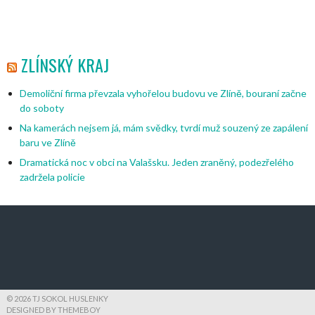
ZLÍNSKÝ KRAJ
Demoliční firma převzala vyhořelou budovu ve Zlíně, bouraní začne
do soboty
Na kamerách nejsem já, mám svědky, tvrdí muž souzený ze zapálení
baru ve Zlíně
Dramatická noc v obci na Valašsku. Jeden zraněný, podezřelého
zadržela policie
© 2026 TJ SOKOL HUSLENKY
DESIGNED BY THEMEBOY