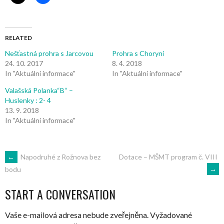
RELATED
Nešťastná prohra s Jarcovou
Prohra s Choryní
24. 10. 2017
8. 4. 2018
In "Aktuální informace"
In "Aktuální informace"
Valašská Polanka“B“ –
Huslenky : 2- 4
13. 9. 2018
In "Aktuální informace"
POST
←
Napodruhé z Rožnova bez
Dotace – MŠMT program č. VIII
→
bodu
NAVIGATION
START A CONVERSATION
Vaše e-mailová adresa nebude zveřejněna.
Vyžadované