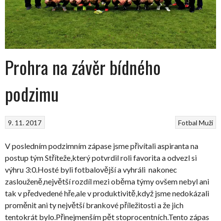
Prohra na závěr bídného
podzimu
9. 11. 2017
Fotbal
Muži
V posledním podzimním zápase jsme přivítali aspiranta na
postup tým Stříteže,který potvrdil roli favorita a odvezl si
výhru 3:0.Hosté byli fotbalovější a vyhráli nakonec
zaslouženě,největší rozdíl mezi oběma týmy ovšem nebyl ani
tak v předvedené hře,ale v produktivitě,když jsme nedokázali
proměnit ani ty největší brankové příležitosti a že jich
tentokrát bylo.Přinejmenším pět stoprocentních.Tento zápas