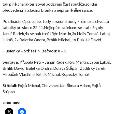
tak plně charakterizoval podzimní část soutěže,solidní
předvedená hra,laciná branka a neproměněné šance.
Po třinácti zápasech se tedy se sedmi body krčíme na chvostu
tabulky při skore 22:41.Nejlepším střelcem se stal s 6 goly-
Januš Radek,4x se pak trefil Rýc Martin,3x Helis Tomáš, Labaj
Lukáš, 2x Baletka Ondra, Brhlík Michal, 1x Pisklák David.
Huslenky – Střítež n. Bečvou: 0 – 3
Sestava
: Křupala Petr – Januš Radek, Rýc Martin, Labaj Lukáš,
Brhlík David, Baletka Ondra, Dulava Štěpán, Zádilský Jarek,
Hrbáček Vlastimil, Brhlík Michal, Kopecký Tomáš.
Střídali
: Fojtů Michal, Chovanec Jan, Šimara Adam, Fojtů
Štěpán
SHARE THIS: