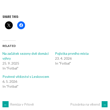
SHARE THIS:
RELATED
Na začátek sezony dvě domácí
Pojistka prvního místa
výhry
23. 4. 2026
25. 9. 2025
In "Fotbal"
In "Fotbal"
Povinné vítězství s Leskovcem
6. 5. 2026
In "Fotbal"
POST
←
Remíza v Prlově
Pozvánka na víkend
→