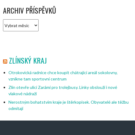
ARCHIV PŘÍSPĚVKŮ
Archiv
příspěvků
ZLÍNSKÝ KRAJ
Otrokovická radnice chce koupit chátrající areál sokolovny,
vznikne tam sportovní centrum
Zlín otevře ulici Zarámí pro trolejbusy. Linky obslouží i nové
vlakové nádraží
Nerostným bohatstvím kraje je štěrkopísek. Obyvatelé ale těžbu
odmítají