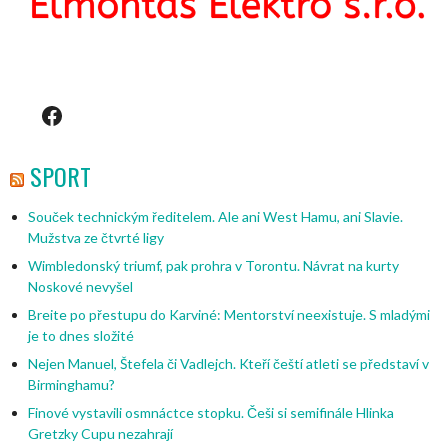
Facebook
SPORT
Souček technickým ředitelem. Ale ani West Hamu, ani Slavie.
Mužstva ze čtvrté ligy
Wimbledonský triumf, pak prohra v Torontu. Návrat na kurty
Noskové nevyšel
Breite po přestupu do Karviné: Mentorství neexistuje. S mladými
je to dnes složité
Nejen Manuel, Štefela či Vadlejch. Kteří čeští atleti se představí v
Birminghamu?
Finové vystavili osmnáctce stopku. Češi si semifinále Hlinka
Gretzky Cupu nezahrají