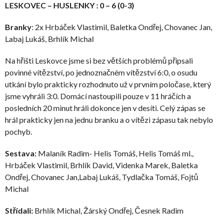
LESKOVEC – HUSLENKY : 0 – 6 (0-3)
Branky
: 2x Hrbáček Vlastimil, Baletka Ondřej, Chovanec Jan,
Labaj Lukáš, Brhlík Michal
Na hřišti Leskovce jsme si bez větších problémů připsali
povinné vítězství, po jednoznačném vítězství 6:0, o osudu
utkání bylo prakticky rozhodnuto už v prvním poločase, který
jsme vyhráli 3:0. Domácí nastoupili pouze v 11 hráčích a
posledních 20 minut hráli dokonce jen v desíti. Celý zápas se
hrál prakticky jen na jednu branku a o vítězi zápasu tak nebylo
pochyb.
Sestava:
Malaník Radim- Helis Tomáš, Helis Tomáš ml.,
Hrbáček Vlastimil, Brhlík David, Videnka Marek, Baletka
Ondřej, Chovanec Jan,Labaj Lukáš, Tydlačka Tomáš, Fojtů
Michal
Střídali:
Brhlík Michal, Žárský Ondřej, Česnek Radim