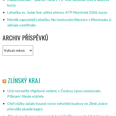
kurzy
Lehečka vs. Jodar live: přímý přenos ATP Montréal 2026, kurzy
Menšík napodobil Lehečku. Na tenisovém Masters v Montrealu si
zahraje osmifinále
ARCHIV PŘÍSPĚVKŮ
Archiv
příspěvků
ZLÍNSKÝ KRAJ
Ústí nestačilo třígólové vedení, s Českou Lípou remizovalo.
Příbram i Slavia otáčely
Obří nůžky začaly bourat torzo vyhořelé budovy ve Zlíně, práce
přerušila závada bagru