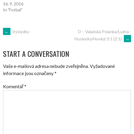
16. 9. 2016
In "Fotbal"
POST
←
Výsledky
D – Valašská Polanka/Lužná :
Huslenky/Hovězí 3:1 (2:1)
→
NAVIGATION
START A CONVERSATION
Vaše e-mailová adresa nebude zveřejněna.
Vyžadované
informace jsou označeny
*
Komentář
*