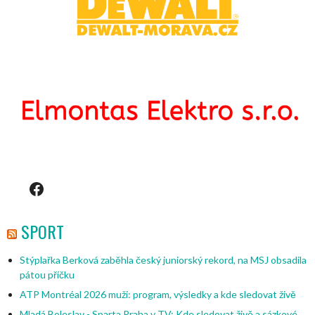
Facebook
SPORT
Stýplařka Berková zaběhla český juniorský rekord, na MSJ obsadila
pátou příčku
ATP Montréal 2026 muži: program, výsledky a kde sledovat živě
Mladá Boleslav - Sparta Praha v TV: Kde sledovat živě a sázkové