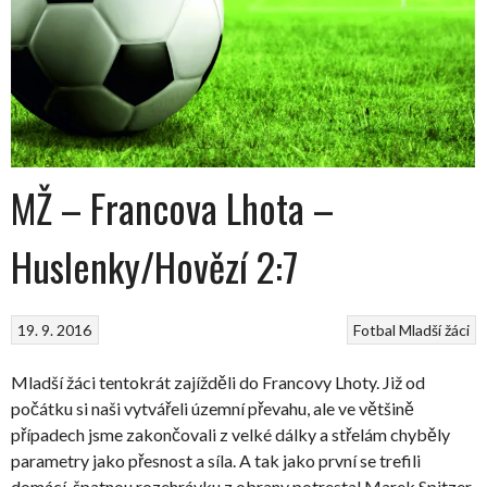
MŽ – Francova Lhota –
Huslenky/Hovězí 2:7
19. 9. 2016
Fotbal
Mladší žáci
Mladší žáci tentokrát zajížděli do Francovy Lhoty. Již od
počátku si naši vytvářeli územní převahu, ale ve většině
případech jsme zakončovali z velké dálky a střelám chyběly
parametry jako přesnost a síla. A tak jako první se trefili
domácí, špatnou rozehrávku z obrany potrestal Marek Spitzer