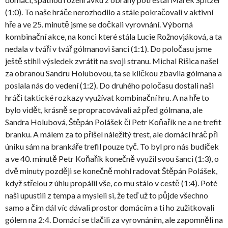
(1:0). To naše hráče nerozhodilo a stále pokračovali v aktivní
hře a ve 25. minutě jsme se dočkali vyrovnání. Výborná
kombinační akce, na konci které stála Lucie Rožnovjáková, a ta
nedala v tváří v tvář gólmanovi šanci (1:1). Do poločasu jsme
ještě stihli výsledek zvrátit na svoji stranu. Michal Rišica našel
za obranou Sandru Holubovou, ta se kličkou zbavila gólmana a
poslala nás do vedení (1:2). Do druhého poločasu dostali naši
hráči taktické rozkazy využívat kombinační hru. A na hře to
bylo vidět, krásně se propracovávali až před gólmana, ale
Sandra Holubová, Štěpán Polášek či Petr Koňařík ne a ne trefit
branku. A málem za to přišel náležitý trest, ale domácí hráč při
úniku sám na brankáře trefil pouze tyč. To byl pro nás budíček
a ve 40. minutě Petr Koňařík konečně využil svou šanci (1:3), o
dvě minuty později se konečně mohl radovat Štěpán Polášek,
když střelou z úhlu propálil vše, co mu stálo v cestě (1:4). Poté
naši upustili z tempa a mysleli si, že teď už to půjde všechno
samo a čím dál víc dávali prostor domácím a ti ho zužitkovali
gólem na 2:4. Domácí se tlačili za vyrovnáním, ale zapomněli na