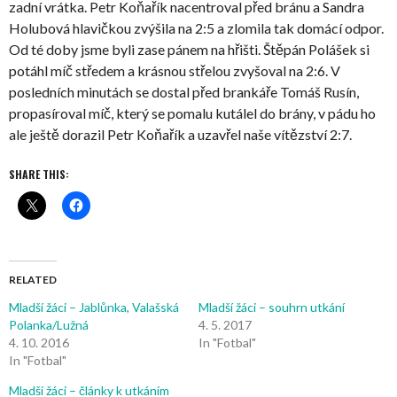
zadní vrátka. Petr Koňařík nacentroval před bránu a Sandra
Holubová hlavičkou zvýšila na 2:5 a zlomila tak domácí odpor.
Od té doby jsme byli zase pánem na hřišti. Štěpán Polášek si
potáhl míč středem a krásnou střelou zvyšoval na 2:6. V
posledních minutách se dostal před brankáře Tomáš Rusín,
propasíroval míč, který se pomalu kutálel do brány, v pádu ho
ale ještě dorazil Petr Koňařík a uzavřel naše vítězství 2:7.
SHARE THIS:
RELATED
Mladší žáci – Jablůnka, Valašská
Mladší žáci – souhrn utkání
Polanka/Lužná
4. 5. 2017
4. 10. 2016
In "Fotbal"
In "Fotbal"
Mladší žáci – články k utkáním