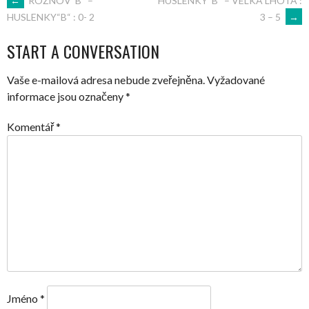
POST
←
ROŽNOV“B“ –
HUSLENKY“B“ – VELKÁ LHOTA :
3 – 5
→
HUSLENKY“B“ : 0- 2
NAVIGATION
START A CONVERSATION
Vaše e-mailová adresa nebude zveřejněna.
Vyžadované
informace jsou označeny
*
Komentář
*
Jméno
*