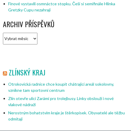
Finové vystavili osmnáctce stopku. Češi si semifinále Hlinka
Gretzky Cupu nezahrají
ARCHIV PŘÍSPĚVKŮ
Archiv
příspěvků
ZLÍNSKÝ KRAJ
Otrokovická radnice chce koupit chátrající areál sokolovny,
vznikne tam sportovní centrum
Zlín otevře ulici Zarámí pro trolejbusy. Linky obslouží i nové
vlakové nádraží
Nerostným bohatstvím kraje je štěrkopísek. Obyvatelé ale těžbu
odmítají